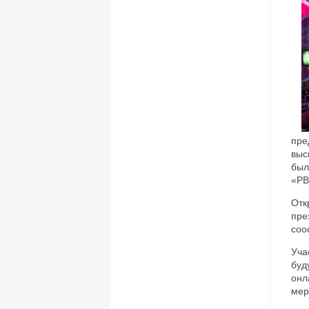
пре
выс
был
«РВ
Отк
пре
соо
Уча
буд
онл
мер