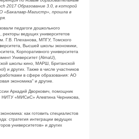
еренция по новым образовательным
ch 2017 Образование 3.0, в которой
О «Бакалавр-Магистр», прошла в
ря.
вовали педагоги дошкольного
я, ректоры ведущих университетов
м. Г.В. Плеханова, МПГУ, Томского
иверситета, Высшей школы экономики,
ситета, Корпоративного университета
ент Университет (AlmaU),
ской школы кино, МАРШ, Британской
) и других. Также в числе участников
зработками в сфере образования: АО
овая экономика" и другие.
ссии Аркадий Дворкович, помощник
ор НИТУ «МИСиС» Алевтина Черникова,
экономика: как готовить специалистов
да: стратегия интеграции ведущих
оров университетов» и других