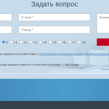
Задать вопрос
1
0
+1
+2
+3
+4
+5
+6
+7
+8
ых данных в соответствии с
Политикой в отношении обработки персональны
только важные новости и полезную рекламу) — без спама