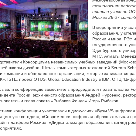
Международная конф
технологиям #edcrun
приняли участие ОО
Москве 26-27 сентяб
В мероприятии участ
образования, учител
России и мира: РЭУ и
государственного ун
Эдинбургского универ
МТС, Алматы Менеджм
дставители Консорциума независимых учебных заведений (Москов
шей школы дизайна, Школы компьютерных технологий Scream School
и компании и общественные организации, которые занимаются ра
К», ISTE, проект OTUS, Global Education Industry в IBM, ОНЦ "Цифр
рывали конференцию заместитель председателя правительства Ро
зидента России, экс-министр образования Андрей Фурсенко, рект
снователь и глава совета «Рыбаков Фонда» Игорь Рыбаков.
стники конференции участвовали в дискуссиях «Вузы VS цифровая 
ущего уже сегодня», «Современная цифровая образовательная сре
айн-платформ России», «Диджитализация образования: взгляд рект
оприятиях.