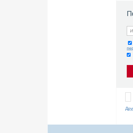
П
пе
Дру