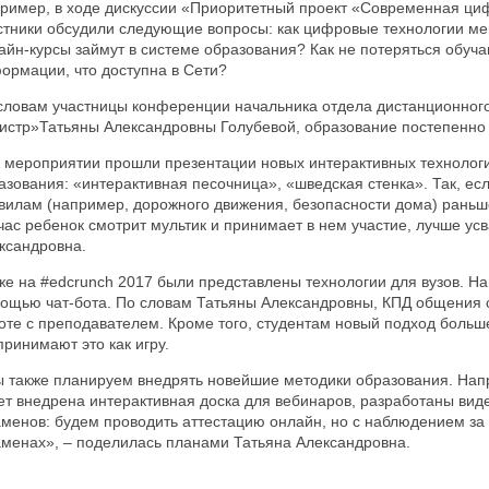
ример, в ходе дискуссии «Приоритетный проект «Современная ци
стники обсудили следующие вопросы: как цифровые технологии ме
айн-курсы займут в системе образования? Как не потеряться обу
ормации, что доступна в Сети?
словам участницы конференции начальника отдела дистанционног
истр»Татьяны Александровны Голубевой, образование постепенно
 мероприятии прошли презентации новых интерактивных технологи
азования: «интерактивная песочница», «шведская стенка». Так, ес
вилам (например, дорожного движения, безопасности дома) раньше
час ребенок смотрит мультик и принимает в нем участие, лучше ус
ксандровна.
же на #edcrunch 2017 были представлены технологии для вузов. На
ощью чат-бота. По словам Татьяны Александровны, КПД общения 
оте с преподавателем. Кроме того, студентам новый подход больше
принимают это как игру.
 также планируем внедрять новейшие методики образования. Напри
ет внедрена интерактивная доска для вебинаров, разработаны ви
аменов: будем проводить аттестацию онлайн, но с наблюдением за
аменах», – поделилась планами Татьяна Александровна.