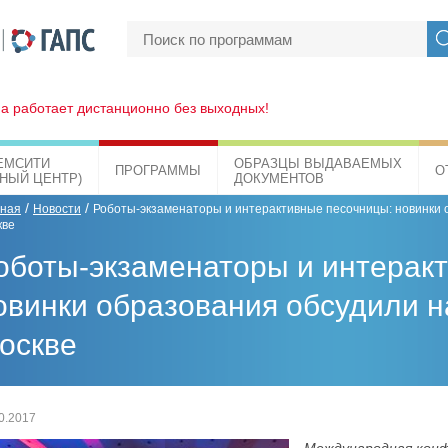
а работает дистанционно без выходных!
ЕМСИТИ
ОБРАЗЦЫ ВЫДАВАЕМЫХ
ПРОГРАММЫ
О
БНЫЙ ЦЕНТР)
ДОКУМЕНТОВ
/
/
вная
Новости
Роботы-экзаменаторы и интерактивные песочницы: новинки 
кве
оботы-экзаменаторы и интерак
овинки образования обсудили н
оскве
0.2017