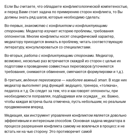
Если Вы считаете, что обладаете конфликтологической компетеностью,
и перед Вами стоит задача по примирению сторон конфликта, то Вы
должны знать ряд шагов, которые необходимо сделать:
Во-первых,
знакомство с конфликтом и конфликтующими
сторонами.
Медиатор изучает историю проблемы, требования
оппонентов. Многие конфликты носят специфический характер,
медиатору приходится вникать в проблему, читать соответствующую
литературу, консультироваться со специалистами.
Во-вторых,
работа с конфликтующими сторонами.
Медиатор,
возможно, несколько раз встречается скаждой из сторон с целью их
подготовки к проведению совместных переговоров (уточняются
требования, снимаются обвинения, смягчаются формулировки и т.д.).
В-третьих,
ведение переговоров — наиболее важный этап.
В ходе них
медиатор выполняет ряд функций: ведущего, тренера, «толкача»,
педагога и т.д. Он следит за тем, что и как говорят оппоненты, при
необходимости поправляя, подбадривая или осуждая__их. Важно,
чтобы каждая встреча была отмечена, пусть небольшим, но реальным
продвижением вперед.
Медиация, как инструмент управления конфликтом является довольно
эффективным и интересным способом. Основная задача медиатора в
процессе разрешения конфликта самому не вовлечься в процесс и не
встать ни на чью сторону. Это противоречит самой