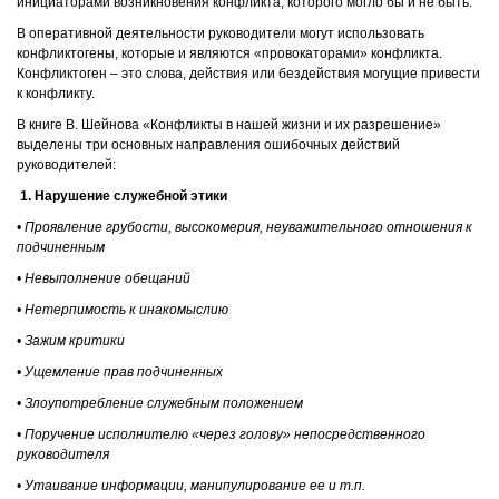
инициаторами возникновения конфликта, которого могло бы и не быть.
В оперативной деятельности руководители могут использовать
конфликтогены, которые и являются «провокаторами» конфликта.
Конфликтоген – это слова, действия или бездействия могущие привести
к конфликту.
В книге В. Шейнова «Конфликты в нашей жизни и их разрешение»
выделены три основных направления ошибочных действий
руководителей:
1. Нарушение служебной этики
• Проявление грубости, высокомерия, неуважительного отношения к
подчиненным
• Невыполнение обещаний
• Нетерпимость к инакомыслию
• Зажим критики
• Ущемление прав подчиненных
• Злоупотребление служебным положением
• Поручение исполнителю «через голову» непосредственного
руководителя
• Утаивание информации, манипулирование ее и т.п.