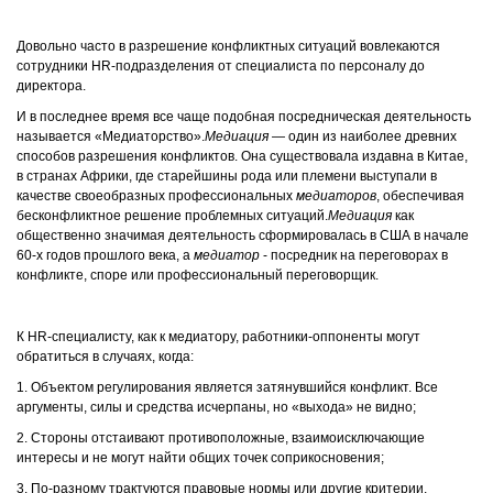
Довольно часто в разрешение конфликтных ситуаций вовлекаются
сотрудники HR-подразделения от специалиста по персоналу до
директора.
И в последнее время все чаще подобная посредническая деятельность
называется «Медиаторство».
Медиация
— один из наиболее древних
способов разрешения конфликтов. Она существовала издавна в Китае,
в странах Африки, где старейшины рода или племени выступали в
качестве своеобразных профессиональных
медиаторов
, обеспечивая
бесконфликтное решение проблемных ситуаций.
Медиация
как
общественно значимая деятельность сформировалась в США в начале
60-х годов прошлого века, а
медиатор
- посредник на переговорах в
конфликте, споре или профессиональный переговорщик.
К HR-специалисту, как к медиатору, работники-оппоненты могут
обратиться в случаях, когда:
1. Объектом регулирования является затянувшийся конфликт. Все
аргументы, силы и средства исчерпаны, но «выхода» не видно;
2. Стороны отстаивают противоположные, взаимоисключающие
интересы и не могут найти общих точек соприкосновения;
3. По-разному трактуются правовые нормы или другие критерии,