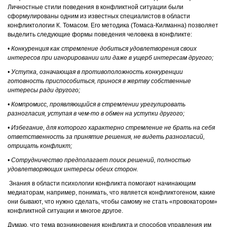
Личностные стили поведения в конфликтной ситуации были
сформулированы одним из известных специалистов в области
конфликтологии К. Томасом. Его методика (Томаса-Килманна) позволяет
выделить следующие формы поведения человека в конфликте:
•
Конкуренция как стремление добиться удовлетворения своих
интересов при игнорировании или даже в ущерб интересам другого;
• Уступка, означающая в противоположность конкуренции
готовность приспособиться, принося в жертву собственные
интересы ради другого;
• Компромисс, проявляющийся в стремлении урегулировать
разногласия, уступая в чем-то в обмен на уступки другого;
• Избегание, для которого характерно стремление не брать на себя
ответственность за принятие решения, не видеть разногласий,
отрицать конфликт;
• Сотрудничество предполагает поиск решений, полностью
удовлетворяющих интересы обеих сторон.
Знания в области психологии конфликта помогают начинающим
медиаторам, например, понимать, что является конфликтогеном, какие
они бывают, что нужно сделать, чтобы самому не стать «провокатором»
конфликтной ситуации и многое другое.
Думаю, что тема возникновения конфликта и способов управления им