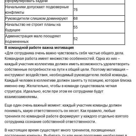
сформулировать задачи
Начальники допускают подковерные
76
конфликты
Руководители слишком доминируют
68
Начальство не строит планы на
55
будущее
Администрация мало поощряет
52
подчиненных
В командной работе важна мотивация
«Для сотрудника очень важно чувствовать себя частью общего дела.
Командная работа имеет множество особенностей. Одна из них –
каждый участник коллектива должен иметь возможность удовлетворить
собственные потребности на пути к общей цели. Поэтому мотивация –
инструмент воздействия, необходимый руководителю любой команды.
Каждый человек в коллективе должен занять ту позицию, которая близка
именно ему. Желательно, чтобы в команде существовала четкая
структура. Идеально, если при этом ее сотрудники будут
взаимозаменяемы.
Еще один очень важный момент: каждый участник команды должен
понимать, какую ответственность он несет. Как правило, любые
тренинги по командной работе формируют у каждого отдельно взятого
сотрудника сознание собственной ответственности.
В настоящее время существует много тренингов, посвященных
построению команды. Выбирать ту или иную программу необходимо в