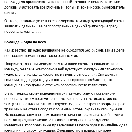
необходимо организовать специальный тренинг. В нем обязательно
должны участвовать все ключевые «топы» и, конечно же, руководитель
фирмы.
От того, насколько успешно сформировал команду руководящий состав,
зависит и дальнейшее распространение данной философии среди
персонала компании.
Команда – одна на всех
Как известно, ни одно начинание не обходится без рисков. Так и в деле
построения команды есть свои острые углы.
Например, главным менеджерам компании очень понравилась игра в
команду, они себя комфортно в ней чувствуют. Между ними сложились
чудесные не только деловые, но и личные отношения. Они дружат
семьями, ходят друг к другу в гости и совершенно забывают, что
командная игра должна стать философией всего коллектива.
В этот период своим поведением они демонстрируют остальному
персоналу, что существует очень четкая граница, которая отделяет
элиту от простых смертных. Разумеется, они не строят заборы, не роют
траншеи и не ставят солдат с собаками, чтобы охранять свои рубежи.
Но персонал ощущает эту границу и начинает осознавать себя чужим
на этом празднике жизни. И никакие выезды на природу всего
коллектива, корпоративные празднования Нового года и юбилейных дат
компании не спасут ситуацию. Очевидно, что в нашем примере