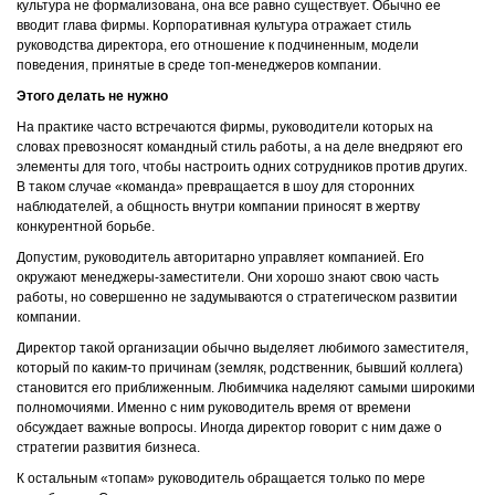
культура не формализована, она все равно существует. Обычно ее
вводит глава фирмы. Корпоративная культура отражает стиль
руководства директора, его отношение к подчиненным, модели
поведения, принятые в среде топ-менеджеров компании.
Этого делать не нужно
На практике часто встречаются фирмы, руководители которых на
словах превозносят командный стиль работы, а на деле внедряют его
элементы для того, чтобы настроить одних сотрудников против других.
В таком случае «команда» превращается в шоу для сторонних
наблюдателей, а общность внутри компании приносят в жертву
конкурентной борьбе.
Допустим, руководитель авторитарно управляет компанией. Его
окружают менеджеры-заместители. Они хорошо знают свою часть
работы, но совершенно не задумываются о стратегическом развитии
компании.
Директор такой организации обычно выделяет любимого заместителя,
который по каким-то причинам (земляк, родственник, бывший коллега)
становится его приближенным. Любимчика наделяют самыми широкими
полномочиями. Именно с ним руководитель время от времени
обсуждает важные вопросы. Иногда директор говорит с ним даже о
стратегии развития бизнеса.
К остальным «топам» руководитель обращается только по мере