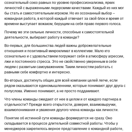
сознательный союз равных по уровню профессионализма, ярких
личностей с выраженными лидерскими качествами. Каждый из них мог
бы стать и самостоятельным игроком. Но их осознанный выбор –
командная работа, в которой каждый отвечает за свой блок и время от
времени выступает вожаком, берущим на себя право первого голоса.
Почему же эти сильные личности, способные к самостоятельной
деятельности, выбирают работу в команде?
Во-первых, для большинства людей важны доброжелательные
отношения и позитивный микроклимат в коллективе. Мало кто
сознательно и с удовольствием погружает себя в атмосферу агрессии,
лжи и постоянного стресса. Это не свойственно уверенным в себе
людям с развитым самоуважением. Таким личностям работать с
равными себе комфортно и интересно.
Во-вторых, достигнуть общих для всей компании целей легче, если
рядом оказываются единомышленники, которые понимают друг друга с
полуслова. Именно понимают, а не просто поддакивают.
Что члены команды ожидают от нее в целом и от каждого партнера в
отдельности? Прежде всего открытости, доверия, взаимовыручки,
взаимопонимания и уважения другого члена команды как личности.
Понятие об истинной сути команды формируется не сразу. Оно
складывается в процессе длительной совместной работы. Чтобы у
менеджеров закрепилось верное представление о командной работе,