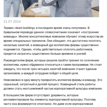
КОНТАКТЫ
21.07.2014
Термин «team building» в последнее время очень популярен. В
буквальном переводе данное словосочетание означает «построение
команды». Многие консалтинговые компании обучают этому искусству во
время специальных тренингов. Они обещают, что достаточно посетить
несколько занятий, и командный дух коллектива фирмы существенно
поднимется. Однако, чтобы действительно сплотить работников,
придется затратить существенно больше времени и усилий.
Руководителям фирм, которые решили пройти тренинг по сплочению
коллектива, нужно обдуманно относиться к таким программам. Не стоит
ожидать, что после трех-четырех занятий компания станет единым
организмом, а каждый сотрудник пойдет к общей цели.
Невозможно в одну минуту превратить коллектив фирмы в команду. Это
серьезный, затратный и долгий процесс. Командный стиль работы
должен стать неотъемлемой частью корпоративной культуры компании.
В большинстве фирм отсутствуют документы, которые
регламентировали бы элементы корпоративной культуры. Поэтому
часто она формируется спонтанно. Но даже если корпоративная