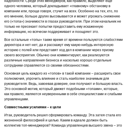
надобности. Среди этих менеджеров, как правило, выделяют еще
одного человека, который докладывает «главному» обстановку в
компании или, проще говоря, стучит на всех. Особенно на тех, кто, по
его мнению, больше других высовывается и может угрожать снижению
его («топа») значимости в глазах руководителя. При этом начальник не
только не пресекает попытки предоставить ему искаженную
информацию, но всячески поддерживает и поощряет это.
Все остальные «топы» также время от времени пользуются слабостями
директора и нет-нет, да и расскажут ему какую-нибудь интересную
историю с полей или представят ход дел в компании через призму
своего восприятия. Обычно они комментируют, как реализуются
различные направления бизнеса и насколько хорошо отдельные
сотрудники справляются со своими обязанностями.
Основная цель каждого из «топов» в такой компании – расширить свои
полномочия, упрочить влияние и стать наиболее значимым для
руководителя. Ведь, завоевав доверие, они получают и большую власть.
Это основной мотив, который движет подобными «топами», которые,
как правило, являются неуверенными в себе специалистами и слабыми
управленцами.
Совместными усилиями – к цели
Итак, руководитель решил сформировать команду. Эта затея стала его
жизненной философией и целью. Каким в идеале должен быть
коллектив топ-менеджеров? Команда управленцев высшего звена – это