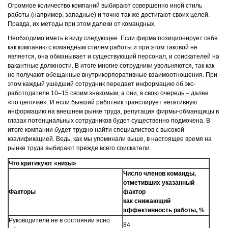
Огромное количество компаний выбирают совершенно иной стиль
работы (например, западные) и точно так же достигают своих целей.
Правда, их методы при этом далеки от командных.
Необходимо иметь в виду следующее. Если фирма позиционирует себя
как компанию с командным стилем работы и при этом таковой не
является, она обманывает и существующий персонал, и соискателей на
вакантные должности. В итоге многие сотрудники увольняются, так как
не получают обещанные внутрикорпоративные взаимоотношения. При
этом каждый ушедший сотрудник передает информацию об экс-
работодателе 10–15 своим знакомым, а они, в свою очередь – далее
«по цепочке». И если бывший работник транслирует негативную
информацию на внешнем рынке труда, репутация фирмы-обманщицы в
глазах потенциальных сотрудников будет существенно подмочена. В
итоге компании будет трудно найти специалистов с высокой
квалификацией. Ведь, как мы упоминали выше, в настоящее время на
рынке труда выбирают прежде всего соискатели.
Что критикуют «низы»
Число членов команды,
отметивших указанный
Факторы
фактор
как снижающий
эффективность работы, %
Руководители не в состоянии ясно
84