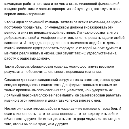
командная работа не стала и не могла стать жизненной философией
каждого работника и частью корпоративной культуры, потому что в нее
верили лишь избранные.
Чтобы идея сплоченной команды захватила всех в компании, ее нужно
постоянно продвигать. Топ-менеджеры должны тиражировать эти
ценности вниз по иерархической лестнице. Им нужно осознать, что в
доброжелательной атмосфере значительно легче решать задачи любой
сложности. И тогда для определенного количества людей в отдельно
взятой компании будет работать формула, о которой многие думают и
мечтают реализовать в жизни. Она звучит так: «С удовольствием на
работу, с радостью домой».
Таким образом, сформировав команду, можно достигнуть весомого
результата – обеспечить лояльность персонала компании.
Согласно данным исследований рекрутинговых агентств, рынок труда
сегодня принадлежит соискателю. Для фирм становится важным не
только привлечь высококлассных специалистов, но и удержать их.
Лояльный персонал сложнее переманить, он заинтересован работать
именно в этой компании и достигать успехов вместе с ней.
Несмотря на все плюсы, работа в команде – не панацея от всех бед. И
если сплоченность – это не ваша ценность, то не надо мучить себя и
обманывать других. Не стоит делать что-то ради моды или только для
того, чтобы было не хуже, чем у других.