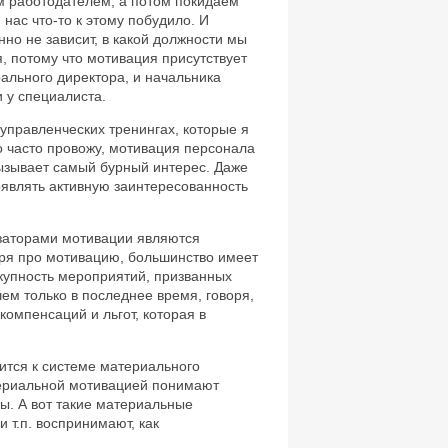
м работодателем, а потом покидаем
и нас что-то к этому побудило. И
но не зависит, в какой должности мы
, потому что мотивация присутствует
рального директора, и начальника
и у специалиста.
управленческих тренингах, которые я
 часто провожу, мотивация персонала
ызывает самый бурный интерес. Даже
оявлять активную заинтересованность
изаторами мотивации являются
оря про мотивацию, большинство имеет
купность мероприятий, призванных
м только в последнее время, говоря,
компенсаций и льгот, которая в
сится к системе материального
атериальной мотивацией понимают
ы. А вот такие материальные
 т.п. воспринимают, как