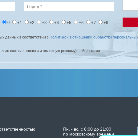
1
0
+1
+2
+3
+4
+5
+6
+7
+8
ых данных в соответствии с
Политикой в отношении обработки персональны
только важные новости и полезную рекламу) — без спама
ответственностью
Пн. - вс. с 8:00 до 21:00
по московскому времени