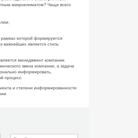
иятным микроклиматом? Чаще всего
елем;
 в рамках которой формируются
из важнейших является стиль
является менеджмент компании.
енческого звена компании, а задачи
ионально информировать,
ый процесс.
мента и степени информированности
нии.