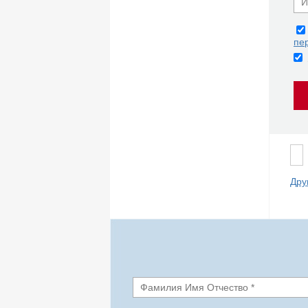
пе
Дру