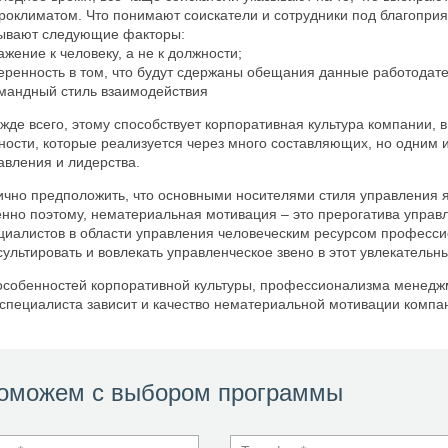
роклиматом. Что понимают соискатели и сотрудники под благопр
ывают следующие факторы:
важение к человеку, а не к должности;
веренность в том, что будут сдержаны обещания данные работодат
омандный стиль взаимодействия
жде всего, этому способствует корпоративная культура компании,
ности, которые реализуется через много составляющих, но одним 
авления и лидерства.
ично предположить, что основными носителями стиля управления 
нно поэтому, нематериальная мотивация – это прерогатива управл
циалистов в области управления человеческим ресурсом професс
сультировать и вовлекать управленческое звено в этот увлекательн
особенностей корпоративной культуры, профессионализма менедж
специалиста зависит и качество нематериальной мотивации компа
оможем с выбором программы