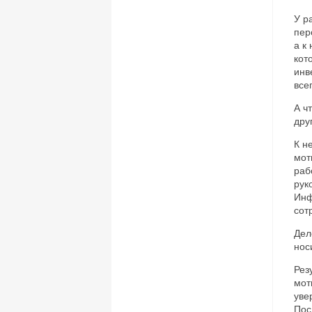
У р
пер
а к
кот
инв
все
А ч
дру
К н
мот
раб
рук
Инф
сот
Дел
нос
Рез
мот
уве
Пос