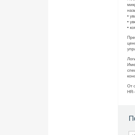
мик
наз
• у
• у
• к
Пре
цен
упр
Лог
Име
спе
кон
От 
HR-
П