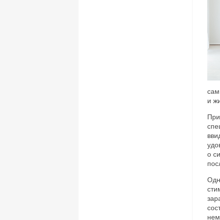
сам
и ж
При
спе
вви
удо
о с
пос
Одн
сти
зар
сос
нем