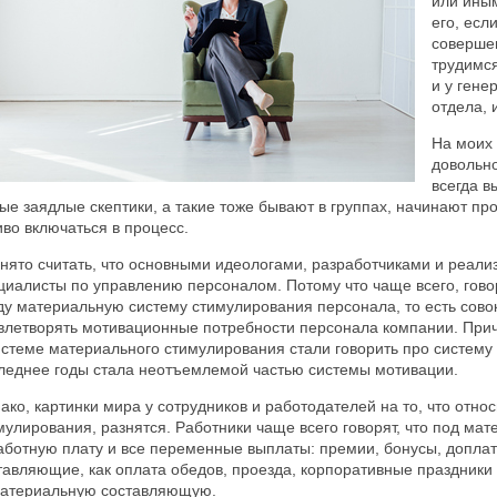
или ины
его, есл
совершен
трудимся
и у гене
отдела, 
На моих 
довольно
всегда в
ые заядлые скептики, а такие тоже бывают в группах, начинают пр
иво включаться в процесс.
нято считать, что основными идеологами, разработчиками и реал
циалисты по управлению персоналом. Потому что чаще всего, гов
ду материальную систему стимулирования персонала, то есть сово
влетворять мотивационные потребности персонала компании. Приче
истеме материального стимулирования стали говорить про систему 
леднее годы стала неотъемлемой частью системы мотивации.
ако, картинки мира у сотрудников и работодателей на то, что отно
мулирования, разнятся. Работники чаще всего говорят, что под м
аботную плату и все переменные выплаты: премии, бонусы, доплат
тавляющие, как оплата обедов, проезда, корпоративные праздники и
атериальную составляющую.