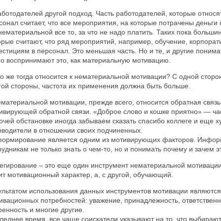
аботодателей другой подход. Часть работодателей, которые относя
сонал считает, что все мероприятия, на которые потрачены деньги
 нематериальной все то, за что не надо платить. Таких пока больши
орые считают, что ряд мероприятий, например, обучение, корпора
естициям в персонал. Это меньшая часть. Но и те, и другие понима
го воспринимают это, как материальную мотивацию.
то же тогда относится к нематериальной мотивации? С одной сторон
гой стороны, частота их применения должна быть больше.
ематериальной мотивации, прежде всего, относится обратная связь
ивирующей обратной связи. «Доброе слово и кошке приятно» — час
очей обстановке иногда забываем сказать спасибо коллеге и еще ху
оводители в отношении своих подчиненных.
ормирование является одним из мотивирующих факторов. Инфор
рудникам не только знать о чем-то, но и понимать почему и зачем э
егирование – это еще один инструмент нематериальной мотивации
ит мотивационный характер, а, с другой, обучающий.
ультатом использования данных инструментов мотивации являются
ивационных потребностей: уважение, принадлежность, ответственн
ренность и многие другие.
леднее время, все чаще соискатели указывают на то, что выбираю