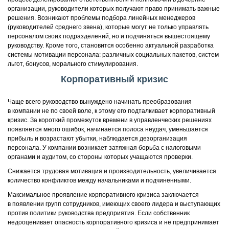
организации, руководители которых получают право принимать важные
решения. Возникают проблемы подбора линейных менеджеров
(руководителей среднего звена), которые могут не только управлять
персоналом своих подразделений, но и подчиняться вышестоящему
руководству. Кроме того, становится особенно актуальной разработка
системы мотивации персонала: различных социальных пакетов, систем
льгот, бонусов, морального стимулирования.
Корпоративный кризис
Чаще всего руководство вынуждено начинать преобразования
в компании не по своей воле, к этому его подталкивает корпоративный
кризис. За короткий промежуток времени в управленческих решениях
появляется много ошибок, начинается полоса неудач, уменьшается
прибыль и возрастают убытки, наблюдается дезорганизация
персонала. У компании возникает затяжная борьба с налоговыми
органами и аудитом, со стороны которых учащаются проверки.
Снижается трудовая мотивация и производительность, увеличивается
количество конфликтов между начальниками и подчиненными.
Максимальное проявление корпоративного кризиса заключается
в появлении групп сотрудников, имеющих своего лидера и выступающих
против политики руководства предприятия. Если собственник
недооценивает опасность корпоративного кризиса и не предпринимает