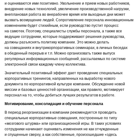
и оцениваются ими позитивно. Увольнение и прием новых работников,
внедрение новых технологий, увеличение производственной нагрузки,
внеплановая работа во внерабочее время или выходные дни может
вызвать возмущение людей. Сопротивление персонала инновационным
изменениям будет стихийным, если руководство пустит процесс
на самотек. Поэтому, специалисты службы персонала, а также все
ведущие сотрудники, которые поддерживают решения руководства,
должны разъяснять политику компании. Это можно делать
на совещаниях и внутрикорпоративных семинарах, в личных беседах
в обеденный перерыв и т.п. Можно организовать также выпуск
регулярных информационных сообщений, рассылаемых по системе
электронной связи каждому члену коллектива.
Значительный позитивный эффект дает проведение специальных
корпоративных тренингов, направленных на выработку нового
документа по корпоративной культуре компании. Обсуждение новой
миссии и базовых ценностей организации, как правило, мотивирует
персонал на то, чтобы добиться лучших результатов в работе.
Мотивирование, консолидация и обучение персонала
В период реорганизации в компании рекомендуется проводить
специальные корпоративные совещания, построенные по типу
«мозгового штурма» или организационной игры. В таких условиях
сотрудники начинают оценивать изменения не как отчужденные
и спущенные сверху, а как собственные, произошедшие «здесь