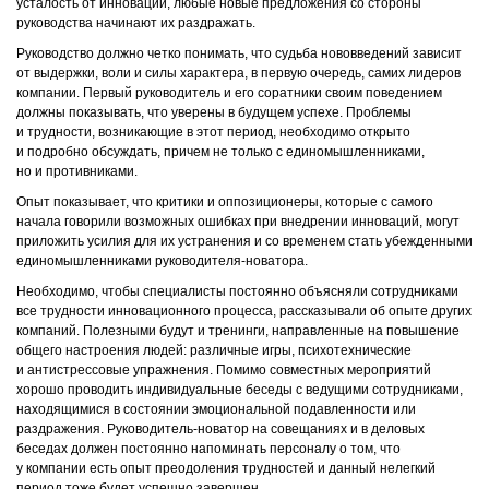
усталость от инноваций, любые новые предложения со стороны
руководства начинают их раздражать.
Руководство должно четко понимать, что судьба нововведений зависит
от выдержки, воли и силы характера, в первую очередь, самих лидеров
компании. Первый руководитель и его соратники своим поведением
должны показывать, что уверены в будущем успехе. Проблемы
и трудности, возникающие в этот период, необходимо открыто
и подробно обсуждать, причем не только с единомышленниками,
но и противниками.
Опыт показывает, что критики и оппозиционеры, которые с самого
начала говорили возможных ошибках при внедрении инноваций, могут
приложить усилия для их устранения и со временем стать убежденными
единомышленниками руководителя-новатора.
Необходимо, чтобы специалисты постоянно объясняли сотрудниками
все трудности инновационного процесса, рассказывали об опыте других
компаний. Полезными будут и тренинги, направленные на повышение
общего настроения людей: различные игры, психотехнические
и антистрессовые упражнения. Помимо совместных мероприятий
хорошо проводить индивидуальные беседы с ведущими сотрудниками,
находящимися в состоянии эмоциональной подавленности или
раздражения. Руководитель-новатор на совещаниях и в деловых
беседах должен постоянно напоминать персоналу о том, что
у компании есть опыт преодоления трудностей и данный нелегкий
период тоже будет успешно завершен.