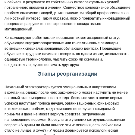
и сейчас», в результате их собственных интеллектуальных усилий,
потраченного времени и энергии. Совместное коллективное обсуждение
проблем сплачивает людей, у них появляется общий профессионально-
личностный интерес. Таким образом, можно превратить инновационный
процесс из разрушительно-стрессового в созидательно-
мотивационный.
Консолидируют работников и повышают их мотивационный статус
обучающие внутрикорпоративные или консалтинговые семинары
во внешних специализированных обучающих центрах. Прошедшие
обучение сотрудники начинают говорить на одном языке, использовать
одинаковую терминологию, мыслить схожими схемами и,
следовательно, лучше понимать друг друга.
Этапы реорганизации
Начальный этапхарактеризуется эмоциональным напряжением
в компании, однако после него закономерно может наступить не менее
сложный этап эмоционального спада. Довольно часто после первых
успехов наступает полоса неудач, организационных, финансовых
и технических проблем, когда компания не получает ожидаемой
прибыли и даже не может вернуть средства, затраченные
на проведение перемен. В результате у многих сотрудников возникает
вопрос: «А нужны ли были нам все эти изменения, если сейчас нам
стало не лучше, а хуже?» У людей формируется психологическая