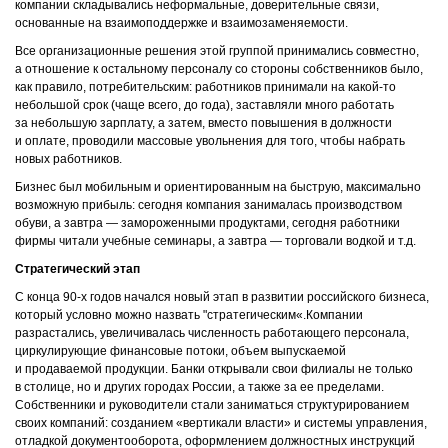
компании складывались неформальные, доверительные связи,
основанные на взаимоподдержке и взаимозаменяемости.
Все организационные решения этой группой принимались совместно,
а отношение к остальному персоналу со стороны собственников было,
как правило, потребительским: работников принимали на какой-то
небольшой срок (чаще всего, до года), заставляли много работать
за небольшую зарплату, а затем, вместо повышения в должности
и оплате, проводили массовые увольнения для того, чтобы набрать
новых работников.
Бизнес был мобильным и ориентированным на быструю, максимально
возможную прибыль: сегодня компания занималась производством
обуви, а завтра — замороженными продуктами, сегодня работники
фирмы читали учебные семинары, а завтра — торговали водкой и т.д.
Стратегический этап
С конца 90-х годов начался новый этап в развитии российского бизнеса,
который условно можно назвать "стратегическим«.Компании
разрастались, увеличивалась численность работающего персонала,
циркулирующие финансовые потоки, объем выпускаемой
и продаваемой продукции. Банки открывали свои филиалы не только
в столице, но и других городах России, а также за ее пределами.
Собственники и руководители стали заниматься структурированием
своих компаний: созданием «вертикали власти» и системы управления,
отладкой документооборота, оформлением должностных инструкций