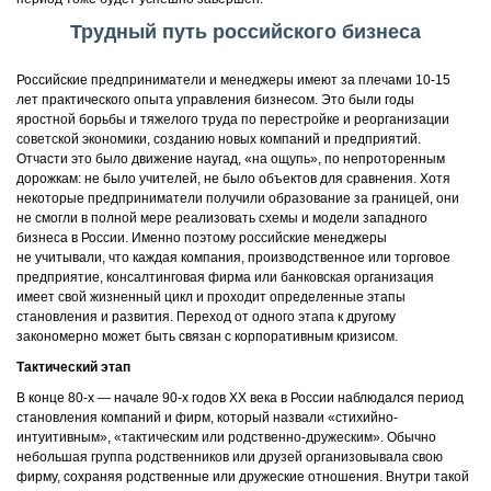
Трудный путь российского бизнеса
Российские предприниматели и менеджеры имеют за плечами 10-15
лет практического опыта управления бизнесом. Это были годы
яростной борьбы и тяжелого труда по перестройке и реорганизации
советской экономики, созданию новых компаний и предприятий.
Отчасти это было движение наугад, «на ощупь», по непроторенным
дорожкам: не было учителей, не было объектов для сравнения. Хотя
некоторые предприниматели получили образование за границей, они
не смогли в полной мере реализовать схемы и модели западного
бизнеса в России. Именно поэтому российские менеджеры
не учитывали, что каждая компания, производственное или торговое
предприятие, консалтинговая фирма или банковская организация
имеет свой жизненный цикл и проходит определенные этапы
становления и развития. Переход от одного этапа к другому
закономерно может быть связан с корпоративным кризисом.
Тактический этап
В конце 80-х — начале 90-х годов ХХ века в России наблюдался период
становления компаний и фирм, который назвали «стихийно-
интуитивным», «тактическим или родственно-дружеским». Обычно
небольшая группа родственников или друзей организовывала свою
фирму, сохраняя родственные или дружеские отношения. Внутри такой