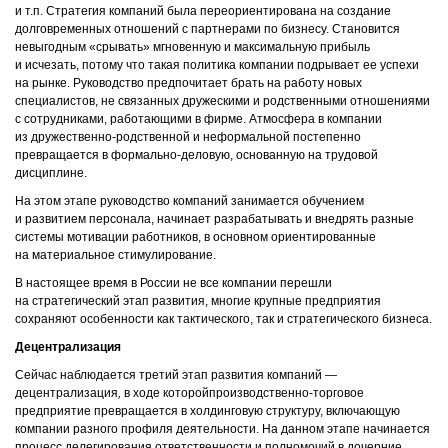
и т.п. Стратегия компаний была переориентирована на создание
долговременных отношений с партнерами по бизнесу. Становится
невыгодным «срывать» мгновенную и максимальную прибыль
и исчезать, потому что такая политика компании подрывает ее успехи
на рынке. Руководство предпочитает брать на работу новых
специалистов, не связанных дружескими и родственными отношениями
с сотрудниками, работающими в фирме. Атмосфера в компании
из дружественно-родственной и неформальной постепенно
превращается в формально-деловую, основанную на трудовой
дисциплине.
На этом этапе руководство компаний занимается обучением
и развитием персонала, начинает разрабатывать и внедрять разные
системы мотивации работников, в основном ориентированные
на материальное стимулирование.
В настоящее время в России не все компании перешли
на стратегический этап развития, многие крупные предприятия
сохраняют особенности как тактического, так и стратегического бизнеса.
Децентрализация
Сейчас наблюдается третий этап развития компаний —
децентрализация
,
в ходе которойпроизводственно-торговое
предприятие превращается в холдинговую структуру, включающую
компании разного профиля деятельности. На данном этапе начинается
процесс делегирования ответственности и полномочий в дочерние