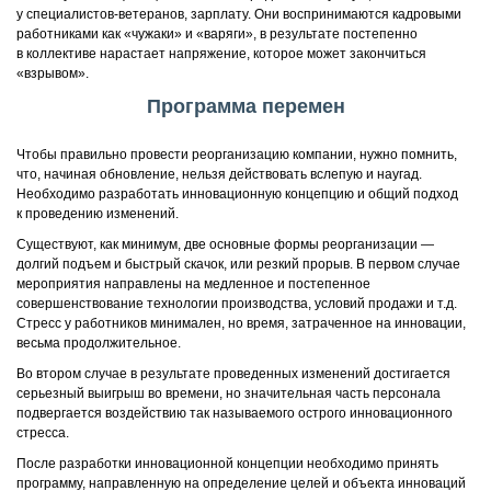
у специалистов-ветеранов, зарплату. Они воспринимаются кадровыми
работниками как «чужаки» и «варяги», в результате постепенно
в коллективе нарастает напряжение, которое может закончиться
«взрывом».
Программа перемен
Чтобы правильно провести реорганизацию компании, нужно помнить,
что, начиная обновление, нельзя действовать вслепую и наугад.
Необходимо разработать инновационную концепцию и общий подход
к проведению изменений.
Существуют, как минимум, две основные формы реорганизации —
долгий подъем и быстрый скачок, или резкий прорыв. В первом случае
мероприятия направлены на медленное и постепенное
совершенствование технологии производства, условий продажи и т.д.
Стресс у работников минимален, но время, затраченное на инновации,
весьма продолжительное.
Во втором случае в результате проведенных изменений достигается
серьезный выигрыш во времени, но значительная часть персонала
подвергается воздействию так называемого острого инновационного
стресса.
После разработки инновационной концепции необходимо принять
программу, направленную на определение целей и объекта инноваций