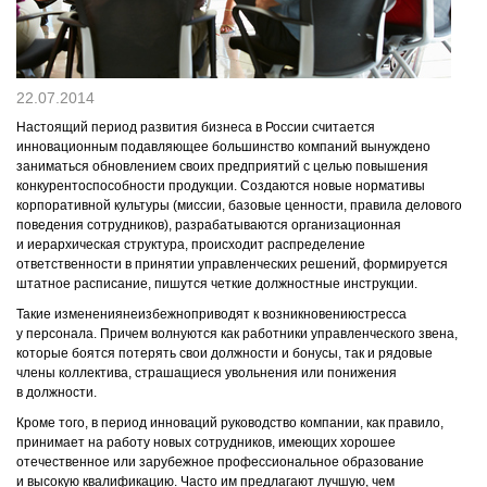
КОНТАКТЫ
22.07.2014
Настоящий период развития бизнеса в России считается
инновационным подавляющее большинство компаний вынуждено
заниматься обновлением своих предприятий с целью повышения
конкурентоспособности продукции. Создаются новые нормативы
корпоративной культуры (миссии, базовые ценности, правила делового
поведения сотрудников), разрабатываются организационная
и иерархическая структура, происходит распределение
ответственности в принятии управленческих решений, формируется
штатное расписание, пишутся четкие должностные инструкции.
Такие изменениянеизбежноприводят к возникновениюстресса
у персонала. Причем волнуются как работники управленческого звена,
которые боятся потерять свои должности и бонусы, так и рядовые
члены коллектива, страшащиеся увольнения или понижения
в должности.
Кроме того, в период инноваций руководство компании, как правило,
принимает на работу новых сотрудников, имеющих хорошее
отечественное или зарубежное профессиональное образование
и высокую квалификацию. Часто им предлагают лучшую, чем