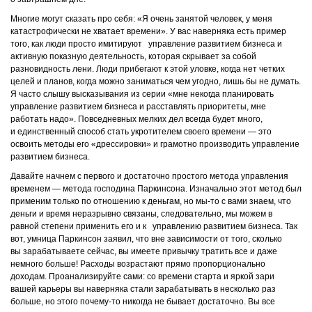
Многие могут сказать про себя: «Я очень занятой человек, у меня
катастрофически не хватает времени». У вас наверняка есть пример
того, как люди просто имитируют управление развитием бизнеса и
активную показную деятельность, которая скрывает за собой
разновидность лени. Люди прибегают к этой уловке, когда нет четких
целей и планов, когда можно заниматься чем угодно, лишь бы не думать.
Я часто слышу высказывания из серии «мне некогда планировать
управление развитием бизнеса и расставлять приоритеты, мне
работать надо». Повседневных мелких дел всегда будет много,
и единственный способ стать укротителем своего времени — это
освоить методы его «дрессировки» и грамотно производить управление
развитием бизнеса.
Давайте начнем с первого и достаточно простого метода управления
временем ― метода господина Паркинсона. Изначально этот метод был
применим только по отношению к деньгам, но мы-то с вами знаем, что
деньги и время неразрывно связаны, следовательно, мы можем в
равной степени применить его и к управлению развитием бизнеса. Так
вот, умница Паркинсон заявил, что вне зависимости от того, сколько
вы зарабатываете сейчас, вы имеете привычку тратить все и даже
немного больше! Расходы возрастают прямо пропорционально
доходам. Проанализируйте сами: со времени старта и яркой зари
вашей карьеры вы наверняка стали зарабатывать в несколько раз
больше, но этого почему-то никогда не бывает достаточно. Вы все