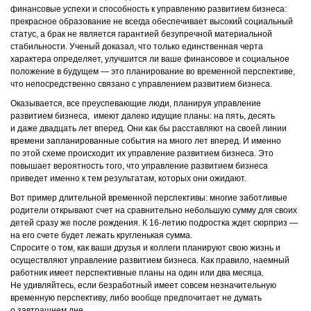
финансовые успехи и способность к управлению развитием бизнеса:
прекрасное образование не всегда обеспечивает высокий социальный
статус, а брак не является гарантией безупречной материальной
стабильности. Ученый доказал, что только единственная черта
характера определяет, улучшится ли ваше финансовое и социальное
положение в будущем ― это планирование во временной перспективе,
что непосредственно связано с управлением развитием бизнеса.
Оказывается, все преуспевающие люди, планируя управление
развитием бизнеса, имеют далеко идущие планы: на пять, десять
и даже двадцать лет вперед. Они как бы расставляют на своей линии
времени запланированные события на много лет вперед. И именно
по этой схеме происходит их управление развитием бизнеса. Это
повышает вероятность того, что управление развитием бизнеса
приведет именно к тем результатам, которых они ожидают.
Вот пример длительной временной перспективы: многие заботливые
родители открывают счет на сравнительно небольшую сумму для своих
детей сразу же после рождения. К
16-летию
подростка ждет сюрприз ―
на его счете будет лежать кругленькая сумма.
Спросите о том, как ваши друзья и коллеги планируют свою жизнь и
осуществляют управление развитием бизнеса. Как правило, наемный
работник имеет перспективные планы на один или два месяца.
Не удивляйтесь, если безработный имеет совсем незначительную
временную перспективу, либо вообще предпочитает не думать
о завтрашнем дне.