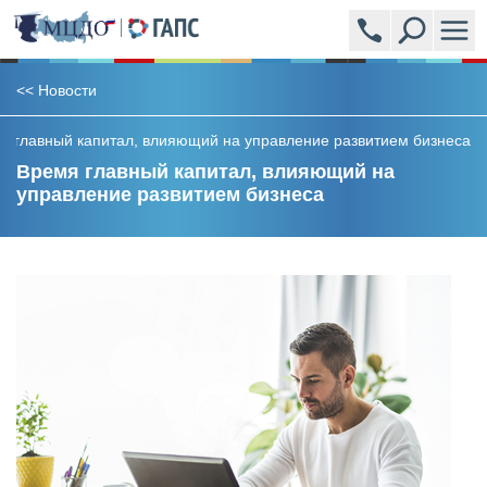
ПРОГРАММЫ
<<
Новости
я главный капитал, влияющий на управление развитием бизнеса
АКАДЕМСИТИ (УЧЕБНЫЙ ЦЕНТР)
Время главный капитал, влияющий на
управление развитием бизнеса
ЭКСПЕРТЫ
НОВОСТИ
ВОПРОСЫ И ОТВЕТЫ
ОБРАЗЦЫ ВЫДАВАЕМЫХ ДОКУМЕНТОВ
ОТЗЫВЫ
СТОИМОСТЬ