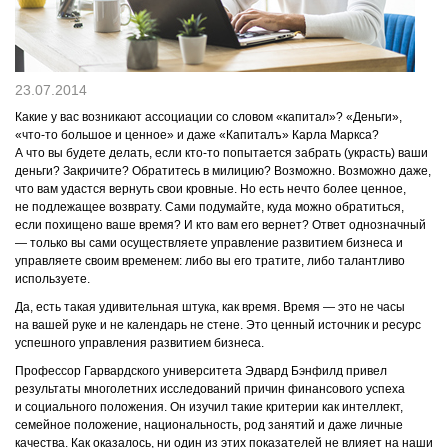
КОНТАКТЫ
23.07.2014
Какие у вас возникают ассоциации со словом «капитал»? «Деньги»,
«что-то большое и ценное» и даже «Капиталъ» Карла Маркса?
А что вы будете делать, если кто-то попытается забрать (украсть) ваши
деньги? Закричите? Обратитесь в милицию? Возможно. Возможно даже,
что вам удастся вернуть свои кровные. Но есть нечто более ценное,
не подлежащее возврату. Сами подумайте, куда можно обратиться,
если похищено ваше время? И кто вам его вернет? Ответ однозначный
― только вы сами осуществляете управление развитием бизнеса и
управляете своим временем: либо вы его тратите, либо талантливо
используете.
Да, есть такая удивительная штука, как время. Время ― это не часы
на вашей руке и не календарь не стене. Это ценный источник и ресурс
успешного управления развитием бизнеса.
Профессор Гарвардского университета Эдвард Бэнфилд привел
результаты многолетних исследований причин финансового успеха
и социального положения. Он изучил такие критерии как интеллект,
семейное положение, национальность, род занятий и даже личные
качества. Как оказалось, ни один из этих показателей не влияет на наши