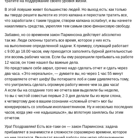
тратите на поддержание своего уровня жизни.
В этой ловушке живет большинство людей. Но выход есть: как только
вы твердо решите вылезти из этого капкана и перестали тратить все,
что заработали с таким трудом, створки капкана ослабнут, и вы начнете
накапливать средства, укрепляя тем самым свою финансовую свободу.
Забавно, но со временем закон Паркинсона действует абсолютно
так же. Люди склонны тратить все время, которое у них есть
на выполнение определенной задачи. К примеру, служащий работает
с 9.00 до 18.00 часов, ему приходится заполнять бурной деятельностью
эти восемь рабочих часов. Если бы ему разрешили пребывать на работе
12 часов, он тоже нашел бы важные дела.
Но представьте себе аврал, срочно надо сделать отчет и сдать через
два часа. «Это нереально», ― думаете вы, но через 1 час 55 минут
отправляете отчет шефу! Вы потираете лоб и сами удивляетесь тому,
что ухитрились сделать огромную работу менее чем за два часа!
А если бы на создание того же отчета вам выделили бы неделю,
то вы с чистой совестью первые
2-3
дня делали бы из мухи слона,
к четвертому дню в вашем сознании «сложный отчет» мог бы
конкурировать со злобным инопланетянином. Ну и несколько последних
часов, когда уже «не надышишься», вы вплотную занялись бы этим
отчетом.
Ура! Поздравляю! Есть все-таки он — закон Паркинсона: задача
прибавляет в значимости и сложности соразмерно времени, которое
на нее тратится. Результат вашей работы при четко обозначенном