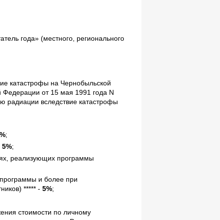
атель года» (местного, регионального
вие катастрофы на Чернобыльской
й Федерации от 15 мая 1991 года N
ию радиации вследствие катастрофы
5%
;
-
5%
;
иях, реализующих программы
 программы и более при
ков) ***** -
5%
;
;
ения стоимости по личному