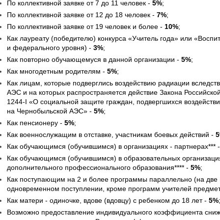
По коллективной заявке от 7 до 11 человек -
5%
;
По коллективной заявке от 12 до 18 человек -
7%
;
По коллективной заявке от 19 человек и более -
10%
;
Как лауреату (победителю) конкурса «Учитель года» или «Воспит
и федерального уровня) -
3%
;
Как повторно обучающемуся в данной организации -
5%
;
Как многодетным родителям -
5%
;
Как лицам, которые подверглись воздействию радиации вследст
АЭС и на которых распространяется действие Закона Российско
1244-I «О социальной защите граждан, подвергшихся воздейств
на Чернобыльской АЭС» -
5%
;
Как пенсионеру -
5%
;
Как военнослужащим в отставке, участникам боевых действий -
Как обучающимся (обучившимся) в организациях - партнерах*** 
Как обучающимся (обучившимся) в образовательных организац
дополнительного профессионального образования**** -
5%
;
Как поступающим на 2 и более программы параллельно (на две
одновременном поступлении, кроме программ учителей предметни
Как матери - одиночке, вдове (вдовцу) с ребенком до 18 лет -
5%
Возможно предоставление индивидуального коэффициента сниж