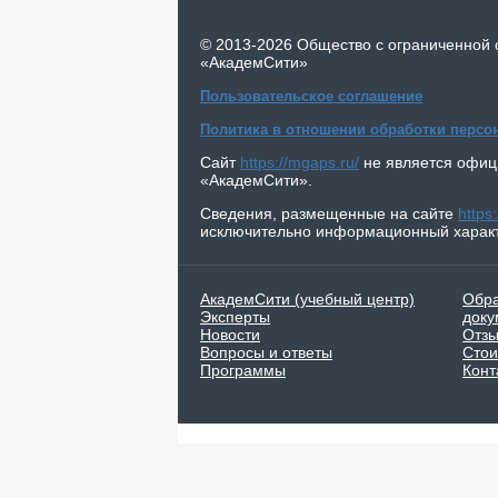
©
2013-2026
Общество с ограниченной 
«АкадемСити»
Пользовательское соглашение
Политика в отношении обработки перс
Сайт
https://mgaps.ru/
не является офи
«АкадемСити»
.
Сведения, размещенные на сайте
https
исключительно информационный харак
АкадемСити (учебный центр)
Обр
Эксперты
доку
Новости
Отз
Вопросы и ответы
Стои
Программы
Конт