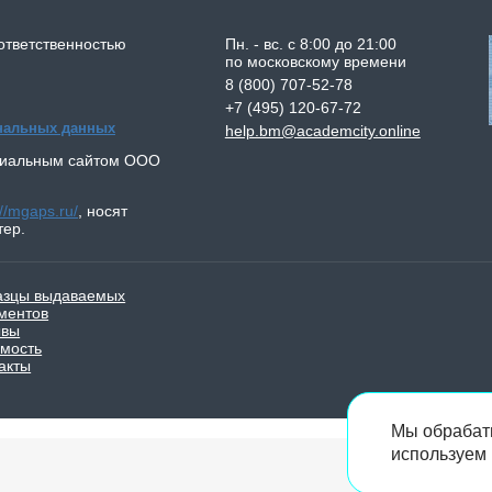
ответственностью
Пн. - вс. с 8:00 до 21:00
по московскому времени
8 (800) 707-52-78
+7 (495) 120-67-72
ональных данных
help.bm@academcity.online
циальным сайтом
ООО
://mgaps.ru/
,
носят
тер.
азцы выдаваемых
ментов
ывы
мость
акты
Мы обрабат
используем 