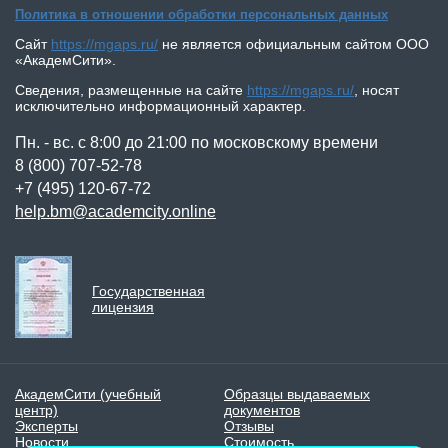
Политика в отношении обработки персональных данных
КОНТАКТЫ
Сайт
https://mgaps.ru/
не является официальным сайтом
ООО
«АкадемСити»
.
Сведения, размещенные на сайте
https://mgaps.ru/
,
носят
исключительно информационный характер.
Пн. - вс. с 8:00 до 21:00 по московскому времени
8 (800) 707-52-78
+7 (495) 120-67-72
help.bm@academcity.online
Государственная
лицензия
АкадемСити (учебный
Образцы выдаваемых
центр)
документов
Эксперты
Отзывы
Новости
Стоимость