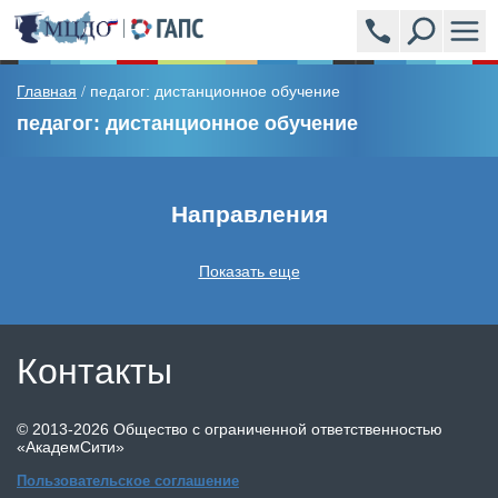
ПРОГРАММЫ
Главная
педагог: дистанционное обучение
/
педагог: дистанционное обучение
АКАДЕМСИТИ (УЧЕБНЫЙ ЦЕНТР)
ЭКСПЕРТЫ
Направления
НОВОСТИ
Показать еще
ВОПРОСЫ И ОТВЕТЫ
Контакты
ОБРАЗЦЫ ВЫДАВАЕМЫХ ДОКУМЕНТОВ
©
2013-2026
Общество с ограниченной ответственностью
ОТЗЫВЫ
«АкадемСити»
Пользовательское соглашение
СТОИМОСТЬ