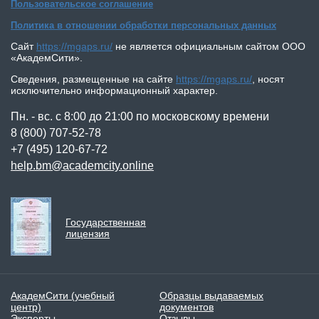
Пользовательское соглашение
Политика в отношении обработки персональных данных
КОНТАКТЫ
Сайт
https://mgaps.ru/
не является официальным сайтом
ООО
«АкадемСити»
.
Сведения, размещенные на сайте
https://mgaps.ru/
,
носят
исключительно информационный характер.
Пн. - вс. с 8:00 до 21:00 по московскому времени
8 (800) 707-52-78
+7 (495) 120-67-72
help.bm@academcity.online
Государственная
лицензия
АкадемСити (учебный
Образцы выдаваемых
центр)
документов
Эксперты
Отзывы