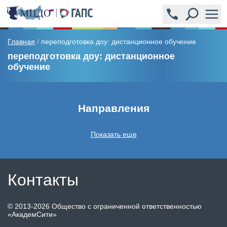
ПРОГРАММЫ
Главная
переподготовка доу: дистанционное обучение
/
переподготовка доу: дистанционное
обучение
АКАДЕМСИТИ (УЧЕБНЫЙ ЦЕНТР)
ЭКСПЕРТЫ
Направления
НОВОСТИ
Показать еще
ВОПРОСЫ И ОТВЕТЫ
ОБРАЗЦЫ ВЫДАВАЕМЫХ ДОКУМЕНТОВ
Контакты
ОТЗЫВЫ
©
2013-2026
Общество с ограниченной ответственностью
«АкадемСити»
СТОИМОСТЬ