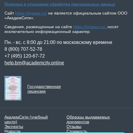
Политика в отношении обработки персональных данных
КОНТАКТЫ
Сайт
https://mgaps.ru/
не является официальным сайтом
ООО
«АкадемСити»
.
Сведения, размещенные на сайте
https://mgaps.ru/
,
носят
исключительно информационный характер.
Пн. - вс. с 8:00 до 21:00 по московскому времени
8 (800) 707-52-78
+7 (495) 120-67-72
help.bm@academcity.online
Государственная
лицензия
АкадемСити (учебный
Образцы выдаваемых
центр)
документов
Эксперты
Отзывы
Новости
Стоимость