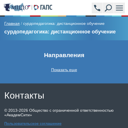
ПРОГРАММЫ
Главная
сурдопедагогика: дистанционное обучение
/
сурдопедагогика: дистанционное обучение
АКАДЕМСИТИ (УЧЕБНЫЙ ЦЕНТР)
ЭКСПЕРТЫ
Направления
НОВОСТИ
Показать еще
ВОПРОСЫ И ОТВЕТЫ
Контакты
ОБРАЗЦЫ ВЫДАВАЕМЫХ ДОКУМЕНТОВ
©
2013-2026
Общество с ограниченной ответственностью
ОТЗЫВЫ
«АкадемСити»
Пользовательское соглашение
СТОИМОСТЬ