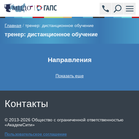
ПРОГРАММЫ
Главная
тренер: дистанционное обучение
/
тренер: дистанционное обучение
АКАДЕМСИТИ (УЧЕБНЫЙ ЦЕНТР)
ЭКСПЕРТЫ
Направления
НОВОСТИ
Показать еще
ВОПРОСЫ И ОТВЕТЫ
Контакты
ОБРАЗЦЫ ВЫДАВАЕМЫХ ДОКУМЕНТОВ
©
2013-2026
Общество с ограниченной ответственностью
ОТЗЫВЫ
«АкадемСити»
Пользовательское соглашение
СТОИМОСТЬ