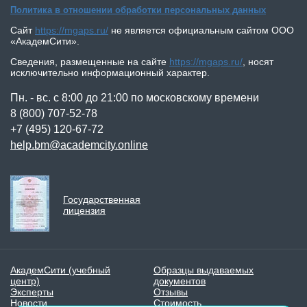
Политика в отношении обработки персональных данных
КОНТАКТЫ
Сайт
https://mgaps.ru/
не является официальным сайтом
ООО
«АкадемСити»
.
Сведения, размещенные на сайте
https://mgaps.ru/
,
носят
исключительно информационный характер.
Пн. - вс. с 8:00 до 21:00 по московскому времени
8 (800) 707-52-78
+7 (495) 120-67-72
help.bm@academcity.online
Государственная
лицензия
АкадемСити (учебный
Образцы выдаваемых
центр)
документов
Эксперты
Отзывы
Новости
Стоимость