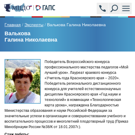
ПРОГРАММЫ
Главная
Эксперты
Валькова Галина Николаевна
/
/
Валькова
Галина Николаевна
АКАДЕМСИТИ (УЧЕБНЫЙ ЦЕНТР)
ЭКСПЕРТЫ
Победитель Всероссийского конкурса
профессионального мастерства педагогов «Мой
НОВОСТИ
лучший урок». Лауреат краевого конкурса
«Учитель года Красноярского края – 2020».
Победитель регионального дистанционного
ВОПРОСЫ И ОТВЕТЫ
конкурса для учителей естественнонаучных
дисциплин Красноярского края «Год науки и
технологий» в номинации «Технологическая
ОБРАЗЦЫ ВЫДАВАЕМЫХ ДОКУМЕНТОВ
карта урока», награждена Благодарностью
Министерства образования и науки Российской Федерации за
значительные успехи в организации и совершенствовании учебного и
ОТЗЫВЫ
воспитательного процессов и многолетний плодотворный труд (Приказ
Минобрнауки России №38/К от 18.01.2007г.).
СТОИМОСТЬ
Стаж работы: