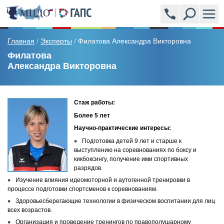
ПРОГРАММЫ
Главная
Эксперты
Филатова Александра Викторовна
/
/
Филатова
Александра Викторовна
АКАДЕМСИТИ (УЧЕБНЫЙ ЦЕНТР)
ЭКСПЕРТЫ
Стаж работы:
Более 5 лет
НОВОСТИ
Научно-практические интересы:
Подготовка детей 9 лет и старше к
ВОПРОСЫ И ОТВЕТЫ
выступлению на соревнованиях по боксу и
кикбоксингу, получение ими спортивных
ОБРАЗЦЫ ВЫДАВАЕМЫХ ДОКУМЕНТОВ
разрядов.
Изучение влияния идеомоторной и аутогенной тренировки в
процессе подготовки спортсменов к соревнованиям.
ОТЗЫВЫ
Здоровьесберегающие технологии в физическом воспитании для лиц
всех возрастов.
СТОИМОСТЬ
Организация и проведение тренингов по правополушарному