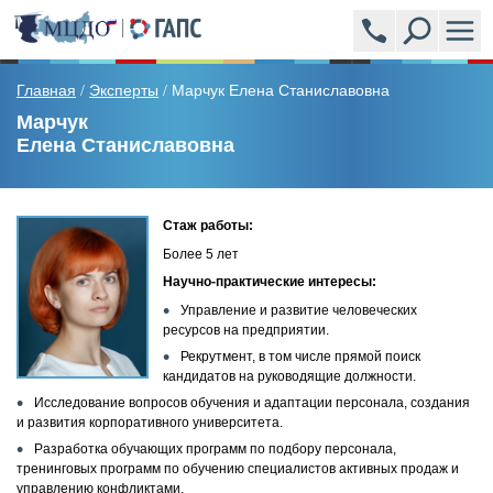
ПРОГРАММЫ
Главная
Эксперты
Марчук Елена Станиславовна
/
/
Марчук
Елена Станиславовна
АКАДЕМСИТИ (УЧЕБНЫЙ ЦЕНТР)
ЭКСПЕРТЫ
Стаж работы:
Более 5 лет
НОВОСТИ
Научно-практические интересы:
Управление и развитие человеческих
ВОПРОСЫ И ОТВЕТЫ
ресурсов на предприятии.
Рекрутмент, в том числе прямой поиск
ОБРАЗЦЫ ВЫДАВАЕМЫХ ДОКУМЕНТОВ
кандидатов на руководящие должности.
Исследование вопросов обучения и адаптации персонала, создания
и развития корпоративного университета.
ОТЗЫВЫ
Разработка обучающих программ по подбору персонала,
тренинговых программ по обучению специалистов активных продаж и
СТОИМОСТЬ
управлению конфликтами.