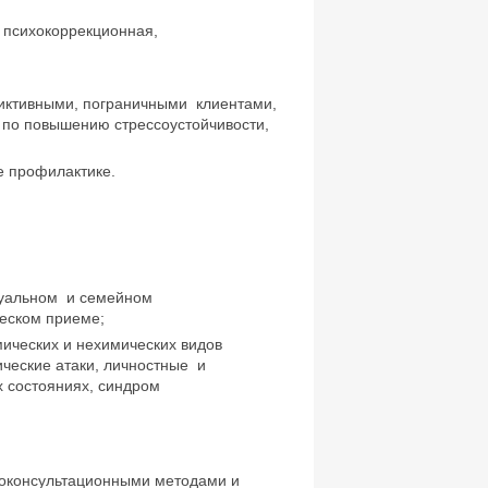
 психокоррекционная,
диктивными, пограничными клиентами,
 по повышению стрессоустойчивости,
е профилактике.
идуальном и семейном
ческом приеме;
мических и нехимических видов
ические атаки, личностные и
 состояниях, синдром
хоконсультационными методами и