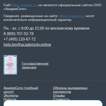
Сайт
https://mgaps.ru/
не является официальным сайтом
ООО
«АкадемСити»
.
Сведения, размещенные на сайте
https://mgaps.ru/
,
носят
исключительно информационный характер.
Пн. - вс. с 8:00 до 21:00 по московскому времени
8 (800) 707-52-78
+7 (495) 120-67-72
help.bm@academcity.online
Государственная
лицензия
АкадемСити (учебный
Образцы выдаваемых
центр)
документов
Эксперты
Отзывы
Новости
Стоимость
Вопросы и ответы
Контакты