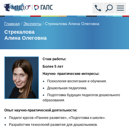
ПРОГРАММЫ
Главная
Эксперты
Стрекалова Алина Олеговна
/
/
Стрекалова
Алина Олеговна
АКАДЕМСИТИ (УЧЕБНЫЙ ЦЕНТР)
ЭКСПЕРТЫ
Стаж работы:
Более 5 лет
НОВОСТИ
Научно- практические интересы:
Психология воспитания и обучения.
ВОПРОСЫ И ОТВЕТЫ
Дошкольная педагогика.
Подготовка будущих педагогов дошкольного
ОБРАЗЦЫ ВЫДАВАЕМЫХ ДОКУМЕНТОВ
образования.
Опыт научно-практической деятельности:
ОТЗЫВЫ
Педагог курсов «Раннее развитие», «Подготовка к школе».
Разработчик технологий развития для дошкольников.
СТОИМОСТЬ