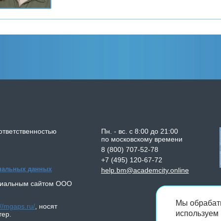
ответственностью
Пн. - вс. с 8:00 до 21:00
по московскому времени
8 (800) 707-52-78
+7 (495) 120-67-72
ональных данных
help.bm@academcity.online
циальным сайтом
ООО
Мы обрабат
://mgaps.ru/
,
носят
используем 
тер.