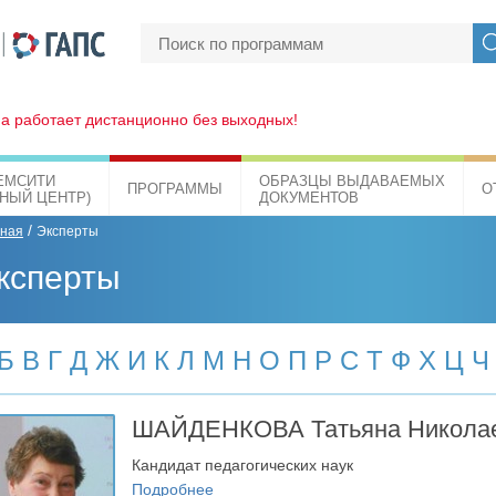
а работает дистанционно без выходных!
ЕМСИТИ
ОБРАЗЦЫ ВЫДАВАЕМЫХ
ПРОГРАММЫ
О
БНЫЙ ЦЕНТР)
ДОКУМЕНТОВ
/
вная
Эксперты
ксперты
Б
В
Г
Д
Ж
И
К
Л
М
Н
О
П
Р
С
Т
Ф
Х
Ц
Ч
ШАЙДЕНКОВА
Татьяна Никола
Кандидат педагогических наук
Подробнее